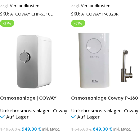
zzgl.
Versandkosten
zzgl.
Versandkosten
SKU:
ATCOWAY CHP-6310L
SKU:
ATCOWAY P-6320R
-37%
-61%
Osmoseanlage | COWAY
Osmoseanlage Coway P-160
P08L | Weiß
Circle mit 1 Hebel 3-
Umkehrosmoseanlagen
,
Coway
Umkehrosmoseanlagen
,
Coway
Wegehahn
Auf Lager
Auf Lager
949,00
€
649,00
€
1.495,00
€
1.645,00
€
inkl. MwSt.
inkl. MwSt.
In Den Warenkorb
In Den Warenkorb