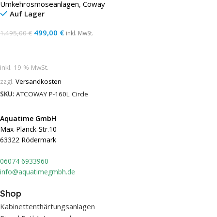
Umkehrosmoseanlagen
,
Coway
Wasseraufbereitungsanlage
Auf Lager
Wasserfilter
499,00
€
1.495,00
€
inkl. MwSt.
In Den Warenkorb
inkl. 19 % MwSt.
zzgl.
Versandkosten
SKU:
ATCOWAY P-160L Circle
Aquatime GmbH
Max-Planck-Str.10
63322 Rödermark
0607
4 6933960
info@aquatimegmbh.de
Shop
Kabinettenthärtungsanlagen