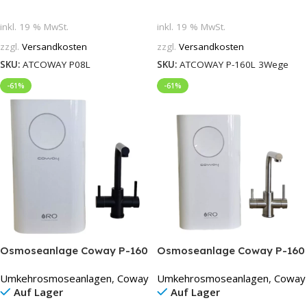
inkl. 19 % MwSt.
inkl. 19 % MwSt.
zzgl.
Versandkosten
zzgl.
Versandkosten
SKU:
ATCOWAY P08L
SKU:
ATCOWAY P-160L 3Wege
-61%
-61%
Osmoseanlage Coway P-160
Osmoseanlage Coway P-160
Circle mit 3- Wegehahn
Circle mit 3- Wegehahn
Umkehrosmoseanlagen
,
Coway
Umkehrosmoseanlagen
,
Coway
(schwarz)
(silber)
Auf Lager
Auf Lager