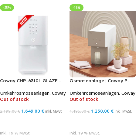
-25%
-16%
Coway CHP-6310L GLAZE –
Osmoseanlage | Coway P-
Premium Osmoseanlage mit
6320R
Umkehrosmoseanlagen
,
Coway
Umkehrosmoseanlagen
,
Coway
Kühlsystem
Out of stock
Out of stock
1.649,00
€
1.250,00
€
2.199,00
€
1.495,00
€
inkl. MwSt.
inkl. MwSt.
Weiterlesen
Weiterlesen
inkl. 19 % MwSt.
inkl. 19 % MwSt.