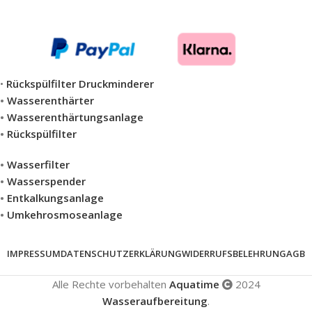
•
Rückspülfilter Druckminderer
•
Wasserenthärter
•
Wasserenthärtungsanlage
•
Rückspülfilter
•
Wasserfilter
•
Wasserspender
•
Entkalkungsanlage
•
Umkehrosmoseanlage
IMPRESSUM
DATENSCHUTZERKLÄRUNG
WIDERRUFSBELEHRUNG
AGB
Alle Rechte vorbehalten
Aquatime
2024
Wasseraufbereitung
.