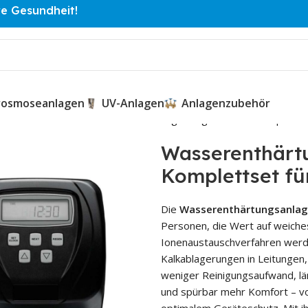
re Gesundheit!
osmoseanlagen
UV-Anlagen
Anlagenzubehör
M Enthärter Reihe
Wasserenthärtungsanlage CKM-40 – Aquatime
Wasserenthärt
Komplettset fü
Die
Wasserenthärtungsanlag
Personen, die Wert auf weiches
Ionenaustauschverfahren werd
Kalkablagerungen in Leitungen
weniger Reinigungsaufwand, lä
und spürbar mehr Komfort – vo
optimalem Geräteschutz. Mit i