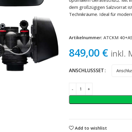
dem großzügigen Salzvorrat is
Technikräume. Ideal für modern
HROSMOSEANLAGE
UMKEHROSMOSEANLAGE
REIHE
ROS REIHE
Artikelnummer:
ATCKM 40+AS
849,00
€
inkl.
ANSCHLUSSSET
AQUATIME NEO
AQUATIME CO
BLUE
e BKM Enthärter
Aquatime NEO-40
Wasserenthärter
Aquatime Cosm
Enthärtungsanl
me BKM-16
Aquatime NEO-60
Wasserenthärter
Aquatime Cosm
me BKM-32
Pro Enthärtung
Aquatime NEO-80
me BKM-40
Wasserenthärter
Aquatime Cosm
Add to wishlist
Premium
CLACK