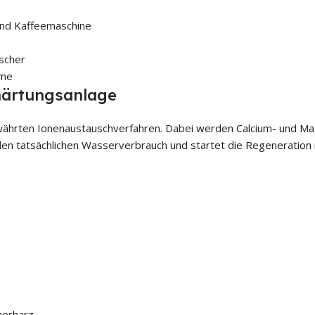
n
und Kaffeemaschine
scher
ume
härtungsanlage
ährten Ionenaustauschverfahren. Dabei werden Calcium- und Ma
den tatsächlichen Wasserverbrauch und startet die Regeneration 
herharz