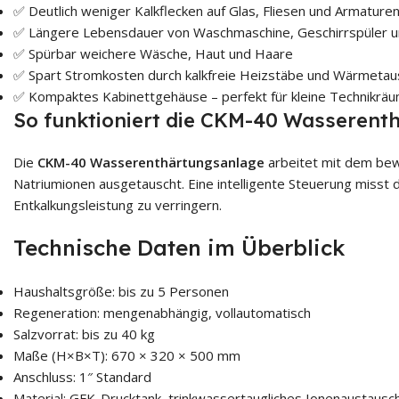
✅ Deutlich weniger Kalkflecken auf Glas, Fliesen und Armature
✅ Längere Lebensdauer von Waschmaschine, Geschirrspüler 
✅ Spürbar weichere Wäsche, Haut und Haare
✅ Spart Stromkosten durch kalkfreie Heizstäbe und Wärmetau
✅ Kompaktes Kabinettgehäuse – perfekt für kleine Technikrä
So funktioniert die CKM-40 Wasserent
Die
CKM-40 Wasserenthärtungsanlage
arbeitet mit dem bew
Natriumionen ausgetauscht. Eine intelligente Steuerung misst 
Entkalkungsleistung zu verringern.
Technische Daten im Überblick
Haushaltsgröße: bis zu 5 Personen
Regeneration: mengenabhängig, vollautomatisch
Salzvorrat: bis zu 40 kg
Maße (H×B×T): 670 × 320 × 500 mm
Anschluss: 1″ Standard
Material: GFK-Drucktank, trinkwassertaugliches Ionenaustausc