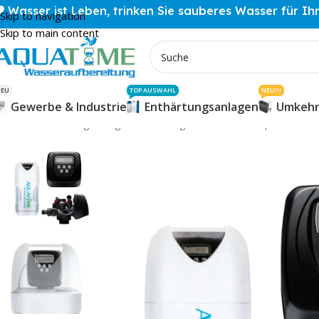
Wasser ist Leben, trinken Sie sauberes Wasser für Ih
Skip to navigation
Skip to main content
NEU
TOP AUSWAHL
NEU!!!
Gewerbe & Industrie
Enthärtungsanlagen
Umkehr
Start
Enthärtungsanlagen
Kabinettgehäuse
Clack
Aquatime CK