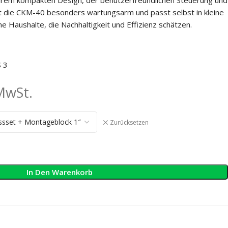
t die CKM-40 besonders wartungsarm und passt selbst in kleine
e Haushalte, die Nachhaltigkeit und Effizienz schätzen.
 3
 MwSt.
Zurücksetzen
SMOS
AQUATIME SUPERNOVA
osBlue
age
In Den Warenkorb
osBlue
sanlage
osBlue
BNT
FLECK