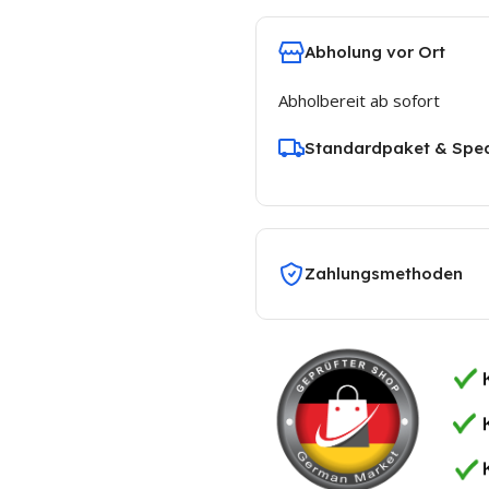
me BKM-60
Aquatime NEO-100
Enthärtungsanl
Wasserenthärter
CLACK WS 1 CI
me BKM-80
Abholung vor Ort
Aquatime NEO-120
CLACK WS1 CI TT
me BKM-100
Wasserenthärter
Abholbereit ab sofort
me BKM-120
Standardpaket & Sped
Zahlungsmethoden