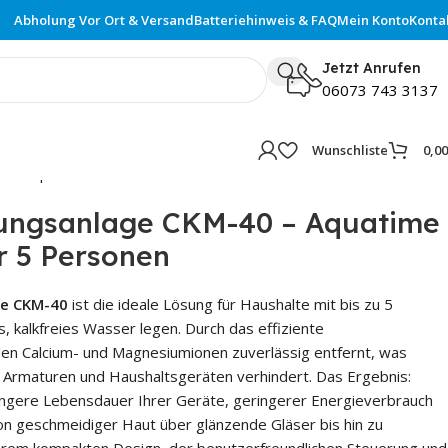
Abholung Vor Ort & Versand
Batteriehinweis & FAQ
Mein Konto
Konta
Jetzt Anrufen
06073 743 3137
Wunschliste
0,0
 Komplettset für 5 Personen
ungsanlage CKM-40 – Aquatime
r 5 Personen
e CKM-40
ist die ideale Lösung für Haushalte mit bis zu 5
, kalkfreies Wasser legen. Durch das effiziente
en Calcium- und Magnesiumionen zuverlässig entfernt, was
, Armaturen und Haushaltsgeräten verhindert. Das Ergebnis:
ngere Lebensdauer Ihrer Geräte, geringerer Energieverbrauch
n geschmeidiger Haut über glänzende Gläser bis hin zu
hrem kompakten Design, der benutzerfreundlichen Steuerung und