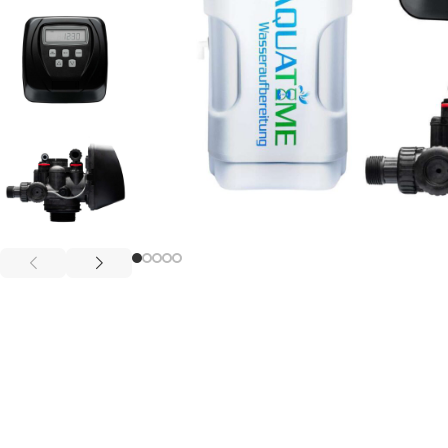
UMKE
ROM 
CLACK
BNT
UMKEHROSMOSEANLAGE
UMKEHROSMOSEANLAGE
Aquatime CKM Enthärter
Aquatim
ROM REIHE
ROS REIHE
Reihe
Reihe
Aquatime CKM-16
Aquati
Aquatime CKM-32
Aquati
Aquatime CKM-40
Aquati