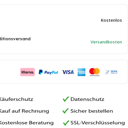
age
BNT 1650 F
Fleck 5600 SXT
Kostenlos
itionsversand
Versandkosten