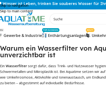
Wasser ist Leben, trinken Sie sauberes Wasser für Ih
Skip to navigation
Skip to main content
NEU
TOP AUSWAHL
NEU!!!
Gewerbe & Industrie
Enthärtungsanlagen
Umkehr
Warum ein Wasserfilter von Aq
unverzichtbar ist
Ein
Wasserfilter
sorgt dafür, dass Trink- und Nutzwasser hygienis
Schwermetallen und Mikroplastik ist. Bei Aquatime setzen wir au
wie Umkehrosmose, Aktivkohle und Ionenaustausch, um Endkunde
zu bieten – abgestimmt auf individuelle Bedürfnisse.