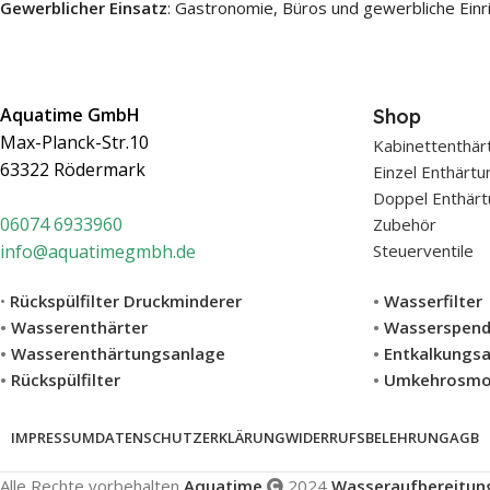
Gewerblicher Einsatz
: Gastronomie, Büros und gewerbliche Einr
Aquatime GmbH
Shop
Max-Planck-Str.10
Kabinettenthär
63322 Rödermark
Einzel Enthärt
Doppel Enthärt
0607
4 6933960
Zubehör
info@aquatimegmbh.de
Steuerventile
•
Rückspülfilter Druckminderer
•
Wasserfilter
•
Wasserenthärter
•
Wasserspend
•
Wasserenthärtungsanlage
•
Entkalkungs
•
Rückspülfilter
•
Umkehrosmo
IMPRESSUM
DATENSCHUTZERKLÄRUNG
WIDERRUFSBELEHRUNG
AGB
Alle Rechte vorbehalten
Aquatime
2024
Wasseraufbereitun