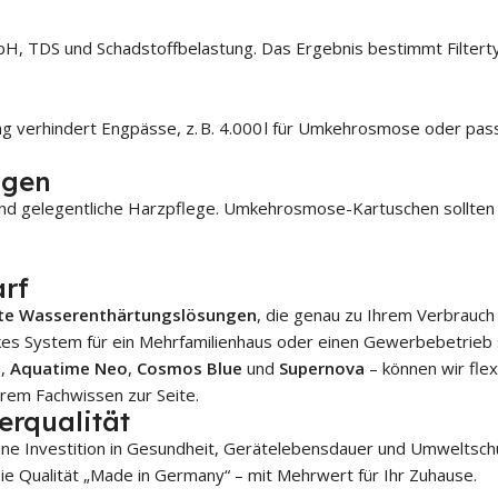
, TDS und Schadstoffbelastung. Das Ergebnis bestimmt Filtert
ng verhindert Engpässe, z. B. 4.000 l für Umkehrosmose oder pa
agen
z und gelegentliche Harzpflege. Umkehrosmose-Kartuschen sollt
arf
te Wasserenthärtungslösungen
, die genau zu Ihrem Verbrauch 
rkes System für ein Mehrfamilienhaus oder einen Gewerbebetrieb
T
,
Aquatime Neo
,
Cosmos Blue
und
Supernova
– können wir flex
erem Fachwissen zur Seite.
erqualität
 eine Investition in Gesundheit, Gerätelebensdauer und Umweltsc
e Qualität „Made in Germany“ – mit Mehrwert für Ihr Zuhause.