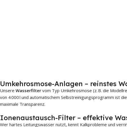
UMKE
ROM 
CLACK
BNT
Umkehrosmose-Anlagen – reinstes Wa
UMKEHROSMOSEANLAGE
UMKEHROSMOSEANLAGE
Aquatime CKM Enthärter
Aquatim
ROM REIHE
ROS REIHE
Reihe
Reihe
Unsere
Wasserfilter
vom Typ Umkehrosmose (z. B. die Modellr
von 4 000 l und automatischem Selbstreinigungsprogramm ist die 
Aquatime CKM-16
Aquati
maximale Transparenz.
Aquatime CKM-32
Aquati
Ionenaustausch-Filter – effektive W
Aquatime CKM-40
Aquati
Wer hartes Leitungswasser nutzt, kennt Kalkprobleme und verr