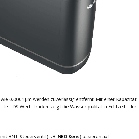
SMOS
AQUATIME SUPERNOVA
osBlue
in wie 0,0001 µm werden zuverlässig entfernt. Mit einer Kapazität
age
erte TDS‑Wert-Tracker zeigt die Wasserqualität in Echtzeit – für
osBlue
sanlage
osBlue
mit BNT-Steuerventil (z. B.
NEO Serie
) basieren auf
BNT
FLECK