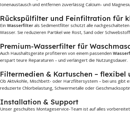
Aquatime CKM-60
Aquati
Ionenaustausch und entfernen zuverlässig Calcium- und Magnes
Aquatime CKM-80
Aquati
Rückspülfilter und Feinfiltration für 
Aquatime CKM-100
Aquati
Ein
Wasserfilter
als Sedimentfilter schützt alle nachgeschaltet
Aquatime CKM-120
Aquati
Wasser. Sie reduzieren Partikel wie Rost, Sand oder Schwebstoff
Premium-Wasserfilter für Waschmasc
Auch Haushaltsgeräte profitieren von einem passenden
Wasserf
erspart teure Reparaturen – und verlängert die Nutzungsdauer.
Filtermedien & Kartuschen – flexibel 
Ob Aktivkohle, Mischbett- oder Harzfiltersystem – bei uns gibt 
reduzierte Chlorbelastung, Schwermetalle oder Geschmacksoptimi
Installation & Support
Unser geschultes Montageservice-Team ist auf alles vorbereitet 