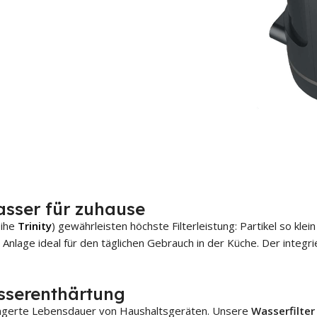
HROSMOSEANLAGE
UMKEHROSMOSEANLAGE
REIHE
ROS REIHE
AQUATIME NEO
AQUATIME CO
BLUE
sser für zuhause
e BKM Enthärter
Aquatime NEO-40
Wasserenthärter
Aquatime Cosm
eihe
Trinity
) gewährleisten höchste Filterleistung: Partikel so kle
Enthärtungsanl
Anlage ideal für den täglichen Gebrauch in der Küche.
Der integri
me BKM-16
Aquatime NEO-60
Wasserenthärter
Aquatime Cosm
me BKM-32
Pro Enthärtung
Aquatime NEO-80
asserenthärtung
me BKM-40
Wasserenthärter
Aquatime Cosm
Premium
ingerte Lebensdauer von Haushaltsgeräten. Unsere
Wasserfilter
CLACK