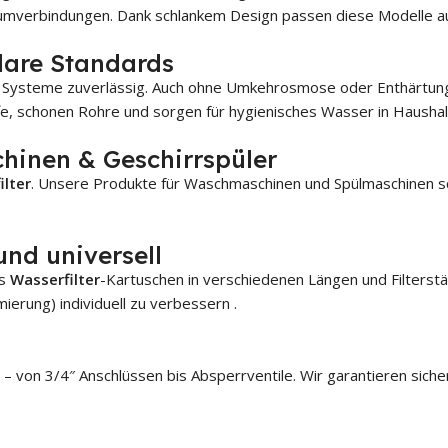
me BKM-60
Aquatime NEO-100
Enthärtungsanl
iumverbindungen.
Dank schlankem Design passen diese Modelle au
Wasserenthärter
CLACK WS 1 CI
me BKM-80
klare Standards
Aquatime NEO-120
CLACK WS1 CI TT
me BKM-100
Wasserenthärter
en Systeme zuverlässig. Auch ohne Umkehrosmose oder Enthärtungs
me BKM-120
e, schonen Rohre und sorgen für hygienisches Wasser in Haushalte
hinen & Geschirrspüler
ilter
. Unsere Produkte für Waschmaschinen und Spülmaschinen sc
und universell
es
Wasserfilter
-Kartuschen in verschiedenen Längen und Filterstär
erung) individuell zu verbessern
.
– von 3/4″ Anschlüssen bis Absperrventile. Wir garantieren siche