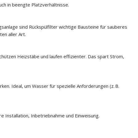
age
ch in beengte Platzverhältnisse.
BNT 1650 F
Fleck 5600 SXT
anlage sind Rückspülfilter wichtige Bausteine für sauberes
n aller Art.
hützen Heizstäbe und laufen effizienter.
Das spart Strom,
ken. Ideal, um Wasser für spezielle Anforderungen (z. B.
re Installation, Inbetriebnahme und Einweisung.