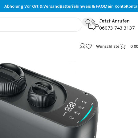
Abholung Vor Ort & Versand
Batteriehinweis & FAQ
Mein Konto
Konta
Jetzt Anrufen
06073 743 3137
Wunschliste
0,0