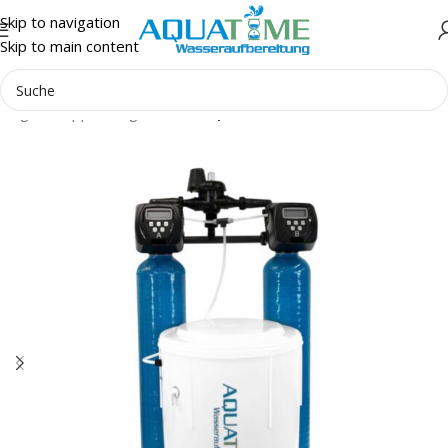
Skip to navigation
Skip to main content
anlagen
Doppelanlagen
Clack
Aquatime CKM II Enthärter Reihe