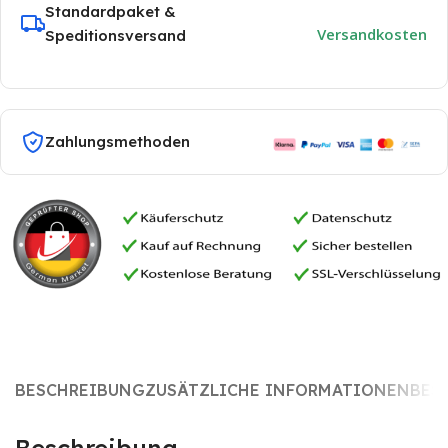
Standardpaket &
Versandkosten
Speditionsversand
Zahlungsmethoden
BESCHREIBUNG
ZUSÄTZLICHE INFORMATIONEN
BES
Beschreibung