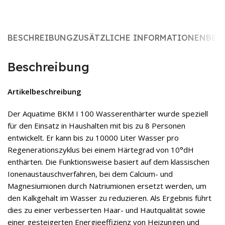
BESCHREIBUNG
ZUSÄTZLICHE INFORMATIONEN
BES
Beschreibung
Artikelbeschreibung
Der Aquatime BKM I 100 Wasserenthärter wurde speziell
für den Einsatz in Haushalten mit bis zu 8 Personen
entwickelt. Er kann bis zu 10000 Liter Wasser pro
Regenerationszyklus bei einem Härtegrad von 10°dH
enthärten. Die Funktionsweise basiert auf dem klassischen
Ionenaustauschverfahren, bei dem Calcium- und
Magnesiumionen durch Natriumionen ersetzt werden, um
den Kalkgehalt im Wasser zu reduzieren. Als Ergebnis führt
dies zu einer verbesserten Haar- und Hautqualität sowie
einer gesteigerten Energieeffizienz von Heizungen und