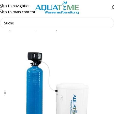
Skip to navigation
Skip to main content
gsanlagen
Einzelanlagen
BNT
Aquatime BKM I Enthärter Reihe