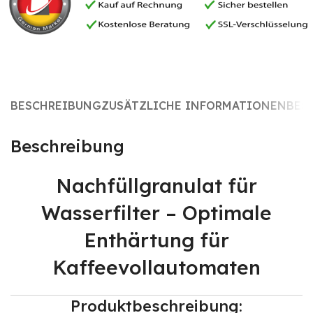
BESCHREIBUNG
ZUSÄTZLICHE INFORMATIONEN
BES
Beschreibung
Nachfüllgranulat für
Wasserfilter – Optimale
Enthärtung für
Kaffeevollautomaten
Produktbeschreibung: