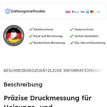
Zahlungsmethoden
BESCHREIBUNG
ZUSÄTZLICHE INFORMATIONEN
BES
Beschreibung
Präzise Druckmessung für