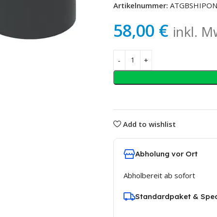
Artikelnummer:
ATGBSHIPO
58,00
€
inkl. M
HROSMOSEANLAGE
UMKEHROSMOSEANLAGE
REIHE
ROS REIHE
Add to wishlist
AQUATIME NEO
AQUATIME CO
BLUE
e BKM Enthärter
Aquatime NEO-40
Wasserenthärter
Aquatime Cosm
Abholung vor Ort
Enthärtungsanl
me BKM-16
Aquatime NEO-60
Abholbereit ab sofort
Wasserenthärter
Aquatime Cosm
me BKM-32
Pro Enthärtung
Aquatime NEO-80
Standardpaket & Sped
me BKM-40
Wasserenthärter
Aquatime Cosm
Premium
CLACK