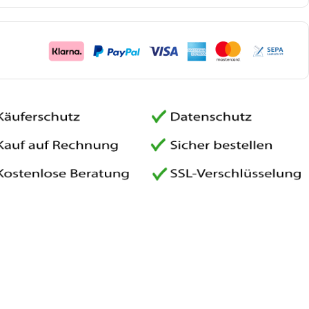
age
BNT 1650 F
Fleck 5600 SXT