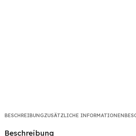
Aquatime CKM-60
Aquati
Aquatime CKM-80
Aquati
Aquatime CKM-100
Aquati
Aquatime CKM-120
Aquati
BESCHREIBUNG
ZUSÄTZLICHE INFORMATIONEN
BES
Beschreibung