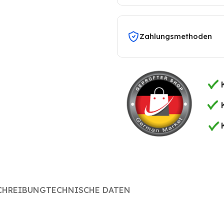
me BKM-60
Aquatime NEO-100
Enthärtungsanl
Wasserenthärter
CLACK WS 1 CI
me BKM-80
Aquatime NEO-120
CLACK WS1 CI TT
me BKM-100
Zahlungsmethoden
Wasserenthärter
me BKM-120
CHREIBUNG
TECHNISCHE DATEN