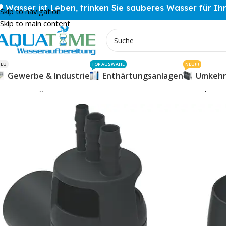
Wasser ist Leben, trinken Sie sauberes Wasser für Ih
Skip to navigation
Skip to main content
NEU
TOP AUSWAHL
NEU!!!
Gewerbe & Industrie
Enthärtungsanlagen
Umkehr
Start
Anlagenzubehör
Grünbeck Kanalanschluss DN 50, Sipho