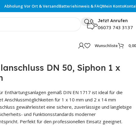
Abholung Vor Ort & Versand
Batteriehinweis & FAQ
Mein Konto
Konta
Jetzt Anrufen
06073 743 3137
Wunschliste
0,0
anschluss DN 50, Siphon 1 x
m
ür Enthärtungsanlagen gemäß DIN EN 1717 ist ideal für die
et Anschlussmöglichkeiten für 1 x 10 mm und 2 x 14 mm
schluss gewährleistet eine sichere, zuverlässige und langlebige
Sicherheits- und Funktionsstandards moderner
pricht. Perfekt für den professionellen Einsatz geeignet.