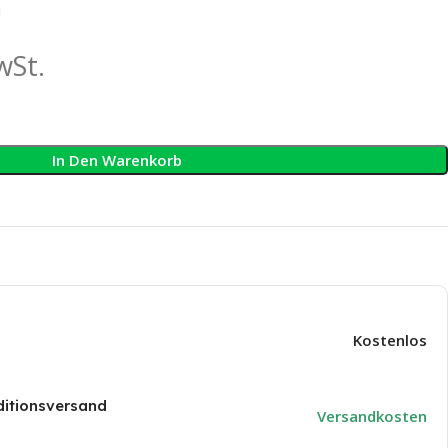
N
wSt.
In Den Warenkorb
SMOS
AQUATIME SUPERNOVA
osBlue
age
Kostenlos
osBlue
sanlage
itionsversand
Versandkosten
osBlue
BNT
FLECK