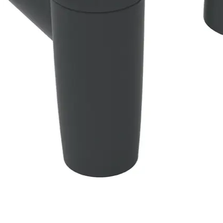
UMKE
ROM 
CLACK
BNT
UMKEHROSMOSEANLAGE
UMKEHROSMOSEANLAGE
Aquatime CKM Enthärter
Aquatim
ROM REIHE
ROS REIHE
Reihe
Reihe
Aquatime CKM-16
Aquati
Aquatime CKM-32
Aquati
Aquatime CKM-40
Aquati